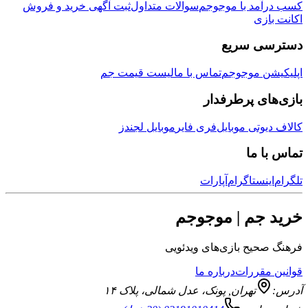
مد با موجوجم
سوالات متداول
ثبت آگهی خرید و فروش
زی
ی سریع
ن موجوجم
تماس با ما
لیست قیمت جم
ی پرطرفدار
وتی موبایل
فری فایر
موبایل لجندز
 ما
نستاگرام
آپارات
جم | موجوجم
یح بازی‌های ویدئویی
قررات
درباره ما
تهران
,
پونک، عدل شمالی، پلاک ۱۴