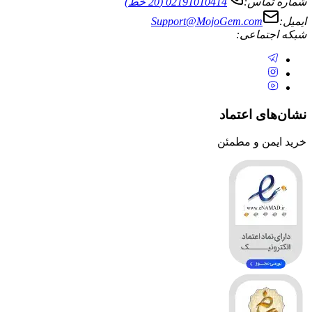
ماس:
02191010414 (20 خط)
Support@MojoGem.com
تماعی:
ی اعتماد
ن و مطمئن