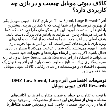
 دیوتی موبایل چیست و در بازی چه
دی دارد؟
آفر "Low Spend, Large Rewards" در بازی کالاف دیوتی موبایل یکی
ن فرصت‌ها برای شما است که با کمترین هزینه، بیشترین
 را به دست آورید. این آفر به گونه‌ای طراحی شده که شما
زینه‌ای پایین، می‌توانید به پاداش‌های بزرگی دست یابید.
 این آفر، جذب شما به استفاده از امکانات و آیتم‌های
 با هزینه‌های کمتر است، که این امر نه تنها تجربه بازی
هبود می‌بخشد بلکه شما را ترغیب می‌کند تا بیشتر در بازی
د. اگر به دنبال
ارتقاء مهارت‌ها و تجهیزات
خود هستید،
می‌توانید با استفاده از آفر Low Spend, Large Rewards، بدون نیاز به
ذاری زیاد، به نتایج مطلوب دست یابید. این آفر به عنوان یک
اقتصادی و هوشمندانه در دنیای رقابتی کالاف دیوتی موبایل
می‌شود.
توضیحات اختصاصی آفر DMZ Low Spend, Large
موبایل
به تفاوت در جوایز و قیمت متفاوت آفرها در اکانت‌های
پیش از سفارش
این دسته از محصولات از موجود بودن
 بازی خود اطمینان حاصل کنید و همچنین
قیمت متناظر با