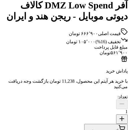
آفر DMZ Low Spend کالاف
ی موبایل - ریجن هند و ایران
 اصلی
۶۶۶٬۹۰۰
تومان
ف (
16
%)
۱۰۵٬۰۰۰
تومان
ل پرداخت
تومان
ید
هر آیتم این محصول،
11,238 تومان
بازگشت وجه دریافت