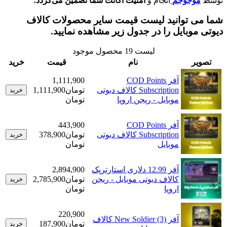
وجوجم
انجام و
امنیت اکانت شما تضمین می‌گردد.
 توانید لیست قیمت سایر محصولات کالاف
وبایل را در جدول زیر مشاهده نمایید.
لیست
19
محصول موجود
ر
نام
قیمت
خرید
آفر COD Points
1,111,900
Subscription کالاف دیوتی
تومان
1,111,900
خرید
موبایل - ریجن اروپا
تومان
آفر COD Points
443,900
Subscription کالاف دیوتی
تومان
378,900
خرید
موبایل
تومان
آفر 12.99 دلاری استارترپک
2,894,900
کالاف دیوتی موبایل - ریجن
تومان
2,785,900
خرید
اروپا
تومان
220,900
آفر New Soldier (3) کالاف
تومان
187,900
خرید