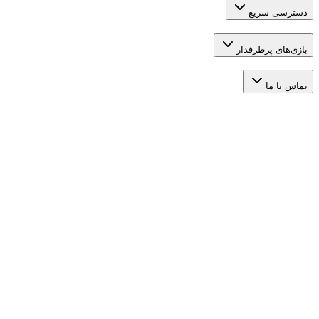
 سریع
 پرطرفدار
ما