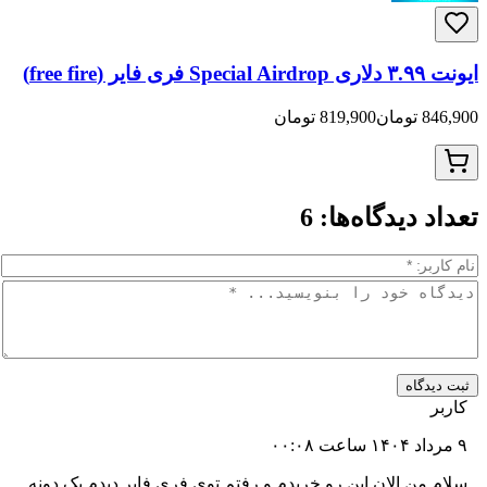
819,900 تومان
دیدگاه‌ها:
6
اه
 الان این رو خریدم و رفتم توی فری فایر دیدم یک دونه