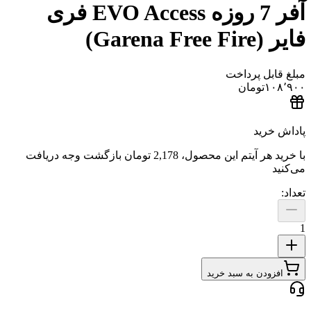
آفر 7 روزه EVO Access فری‌
Gare)
ل پرداخت
تومان
ید
هر آیتم این محصول،
2,178 تومان
بازگشت وجه دریافت
دن به سبد خرید