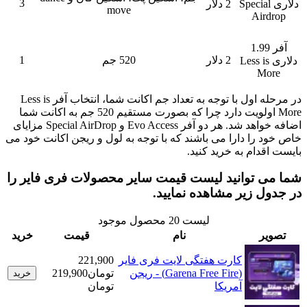
3
ری Special
2 دلار
move
Ai
ر 1.99
2 دلار
520 جم
1
اری Less is
M
در مرحله اول با توجه به تعداد جم اکانت شما، انتخاب آفر Less is
More اولویت دارد چرا که بصورت مستقیم 520 جم به اکانت شما
اضافه خواهد شد. هر دو آفر Evo Access و Special AirDrop مزایای
را دارا می باشند که با توجه به لول و ریجن اکانت خود می
دام به خرید کنید.
 توانید لیست قیمت سایر محصولات فری فایر را
 زیر مشاهده نمایید.
لیست
20
محصول موجود
ر
نام
قیمت
خرید
کارت هفتگی لایت فری‌ فایر
221,900
(Garena Free Fire) - ریجن
تومان
219,900
خرید
آمریکا
تومان