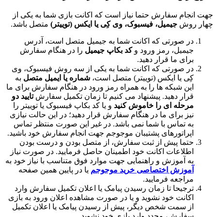
م سفارش حتما نیاز است که اکانت بازی شما به یکی از
وش
جیمیل، فیسبوک، وی کِی یا ایکس (توییتر)
متصل باشد.
 صورتی که اکانت شما به جیمیل متصل است، آدرس
میل، رمز ورود و
کد بکاپ جیمیل
را در هنگام سفارش
ای ما قرار دهید.
 صورتی که اکانت شما به یکی از سه روش فیسبوک، وی
ی یا ایکس (توییتر) متصل است،
شماره یا ایمیل متصل
به
ن شبکه ها را به همراه رمز ورود در هنگام سفارش برای ما
ار دهید. پیشنهاد می کنیم تا زمان تکمیل سفارش
تایید دو
حله ای را خاموش کنید
و یا کد بکاپ فیسبوک یا توییتر را
ز برای ما در هنگام سفارش قرار دهید؛ در این حالت نیازی
 تماس با شما نمی باشد. در غیر این صورت منتظر تماس
راتورهای پشتیبان موجوجم جهت انجام سفارش خود باشید.
ما پیش از ثبت سفارش، از متصل بودن و درست بودن
لاعات اکانت خود اطمینان حاصل فرمایید. در صورت نیاز
 آموزش و راهنمایی جهت موارد فوق متناسب با نیاز خود به
وزش اختصاصی خرید موجوجم
یا در پایین همین صفحه
اجعه فرمایید.
جیحا تا زمان رسیدن پیامک یا اعلان تکمیل سفارش وارد
انت خود نشوید و یا در صورت مشاهده اعلان ورود به بازی
 سمت شخص دیگر، پیش از رسیدن پیامک یا اعلان تکمیل
ارش، مجدد وارد بازی خود نشوید.