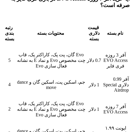
است؟
قیمت
رتبه
سته
دلاری
محتویات بسته
بندی
بسته
بسته
Evo گان، پت پک، کاراکتر پک، قاب
ر 3 روزه
EVO 
0.7 دلار
چت مخصوص Evo و نماد E به نشانه
5
ایر
فعال سازی Evo
جم، اسکین پت، اسکین گان و dance
4
ری Special
1 دلار
move
Evo گان، پت پک، کاراکتر پک، قاب
ر 7 روزه
2
1 دلار
چت مخصوص Evo و نماد E به نشانه
EVO 
فعال سازی Evo
یونت ۱.۹۹
جم، اسکین پت، اسکین گان و dance