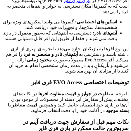
بازی فری فایر
(Free Fire) یک پیشنهاد ویژه
ه گیمرها امکان دسترسی به جوایز و آیتم‌های منحصر به
ی‌دهد.
کین‌های اختصاصی:
گیمرها می‌توانند اسکین‌های ویژه برای
صیت‌ها، سلاح‌ها، و تجهیزات خود دریافت کنند.
م‌های نادر:
دسترسی به آیتم‌هایی که به‌طور معمول در بازی
فت نمی‌شوند و فقط از طریق این آفر قابل دستیابی هستند.
فرها به بازیکنان اجازه می‌دهد تا تجربه‌ی بهتری از بازی
شند و دسترسی به
آیتم‌های نادر و منحصر به فرد
را فراهم
لاً به‌صورت
محدود زمانی
ارائه
 بازیکنان باید در مدت زمان مشخصی اقدام به خرید آن
ز مزایای آن بهره‌مند شوند.
اصی EVO Access فری فایر
ه
تفاوت در جوایز و قیمت متفاوت آفرها
در اکانت‌های
پیش از سفارش این دسته از محصولات از موجود بودن
 بازی خود اطمینان حاصل کنید و همچنین
قیمت متناظر با
جود
در اکانت خود را با دقت انتخاب فرمایید.
هم قبل از سفارش جهت دریافت آیتم در
ین حالت ممکن در بازی فری فایر