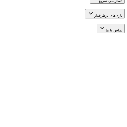
 سریع
 پرطرفدار
ما