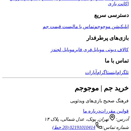
زی
ی سریع
ن موجوجم
تماس با ما
لیست قیمت جم
ی پرطرفدار
وتی موبایل
فری فایر
موبایل لجندز
 ما
نستاگرام
آپارات
جم | موجوجم
یح بازی‌های ویدئویی
قررات
درباره ما
تهران
,
پونک، عدل شمالی، پلاک ۱۴
ماس:
02191010414 (20 خط)