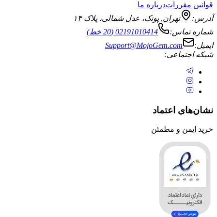
قوانین مقررات
درباره ما
آدرس:
تهران
,
پونک، عدل شمالی، پلاک ۱۴
شماره تماس:
02191010414 (20 خط)
ایمیل:
Support@MojoGem.com
شبکه اجتماعی:
نشان‌های اعتماد
خرید ایمن و مطمئن